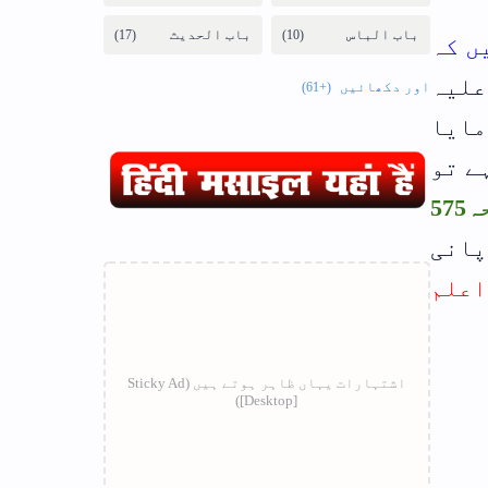
ں کہ
علیہ
مایا
مرض سے شفاء ہے تو
(فتاوی رضویہ جلد04 صفحہ575
پانی
اعلم