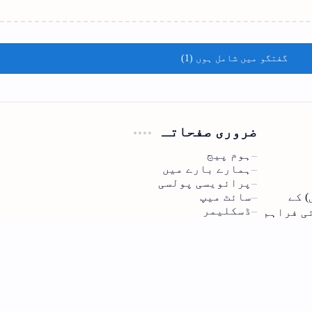
گفتگو میں شامل ہوں (1)
ضروری صفحاتـ
ہوم پیج
ہمارے بارے میں
پرائویسی پولسی
) کے
سائٹ میپ
ڈسکلیمر
ی فراہم
رابطہ کریں