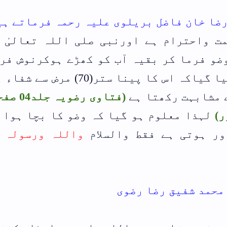
رضا خان فاضل بریلوی علیہ رحمہ فرماتے ہی
مت واحترام ہے اورنبی صلی اللہ تعالیٰ 
ضو فرما کر بقیہ آب کو کھڑے ہوکرنوش فر
اور ایک حدیث میں روایت کیا گیاکہ اس کا پینا ستر(70) 
ے مشابہت رکھتا ہے
ر)
لہذا معلوم ہو گیا کہ وضو کا بچا ہوا 
ور ہوتی ہے فقط والسلام
واللہ ورسولہ 
محمد شفیق رضا رضوی