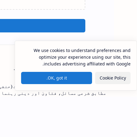
We use cookies to understand preferences and
optimize your experience using our site, this
includes advertising affiliated with Google.
اسـلامـی مـعلـومـات گــروپ
OK, got it.
Cookie Policy
اسلامی معلومات گروپ اہل سنت و جماعت (حنفی
مطابق شرعی مسائل، فتاویٰ اور دینی رہنمائ
کرنے والا ایک مستند دینی پلیٹ فارم۔
© 2026 اسلامی معلومات گروپ | جملہ حقوق محفوظ ہیں