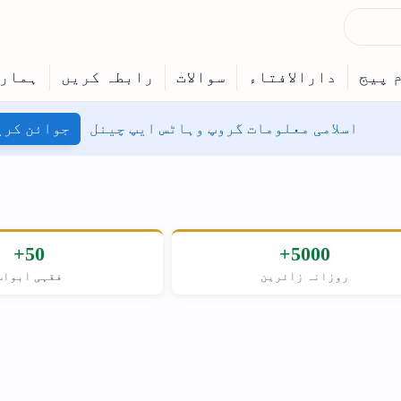
اسلامی معلومات گروپ وہاٹس ایپ چینل
جوائن کری
50+
5000+
روزانہ زائرین
فقہی ابواب