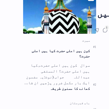
یں
کون ہیں اعلی حضرت کیا ہیں اعلی
حضرت؟
سوال کون ہیں اعلی حضرت،کیا
ہیں اعلی حضرت؟ المستفی
عبداللہ جواب (نوٹ:یہ مضمون
ایک بار مکمل ضرور پڑھیں ان شا…
کھانے کا مسنون طریقہ