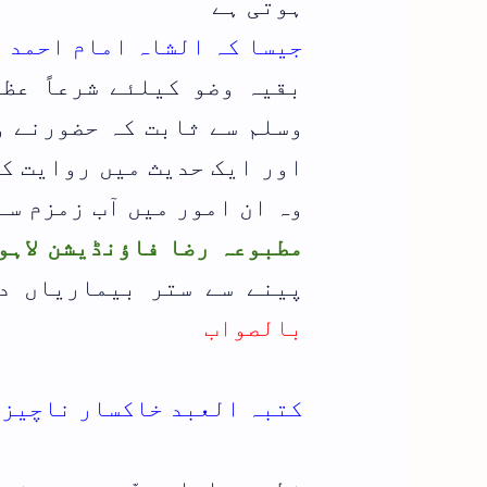
ہوتی ہے
جیسا کہ الشاہ امام احمد 
بقیہ وضو کیلئے شرعاً عظ
وسلم سے ثابت کہ حضورنے و
وہ ان امور میں آب زمزم س
مطبوعہ رضا فاؤنڈیشن لاہو
پینے سے ستر بیماریاں د
بالصواب
کتبہ العبد خاکسار ناچیز 