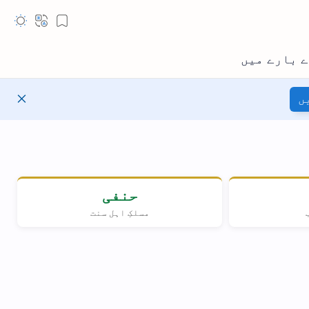
ں
حنفی
مسلکِ اہل سنت