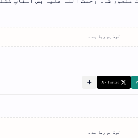
ت منصور شاہ رحمت اللہ علیہ بس اسٹاپ کشن
لوڈ ہو رہا ہے…