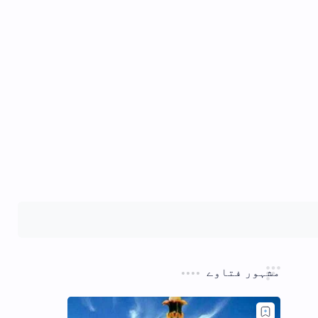
مشہور فتاوے