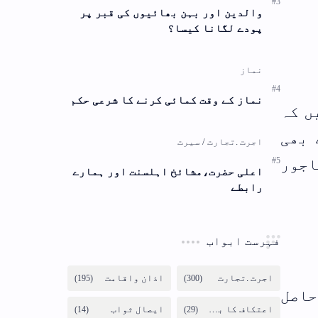
والدین اور بہن بھائیوں کی قبر پر
پودے لگانا کیسا؟
نماز کے وقت کمائی کرنے کا شرعی حکم
ں کہ
 بھی
اجور
اعلی حضرت،مشائخ اہلسنت اور ہمارے
رابطے
فہرست ابواب
حاصل