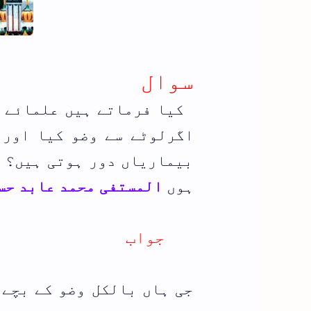
سوال
کیا فرماتے ہیں علمائے ک
اگرلوٹے سے وضو کیا اورب
بیماریاں دور ہوتی ہیں؟ 
ہوں
المستفی محمد عابد حس
جواب
جی ہاں بالکل وضو کے بچے 