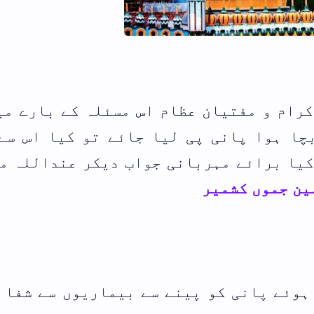
رام و مفتیان عظام اس مسئلہ کے بارے می
چا ہوا پانی پی لیا جائے تو کیا اس سے
کیا برائے مہربانی جواب دیکر عنداللہ م
ین جموں کشمیر
ہوئے پانی کو پینے سے بیماریوں سے شفا 