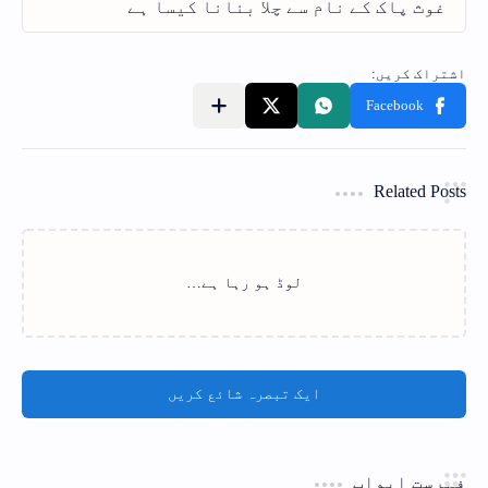
Related Posts
لوڈ ہو رہا ہے…
ایک تبصرہ شائع کریں
فہرست ابواب