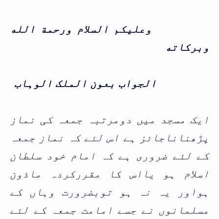
وعلیکم السلام ورحمة الله
وبركاته
الجواب بعون الملک الوہاب
ایک مسجد میں دومرتبہ جمعہ کی نماز
پڑھناناجائز ہے اس لئے کہ نماز جمعہ
کے لئے ضروری ہے کہ امام خود سلطان
اسلام ہو یااس کا مقررکردہ ماذون
ہواور یہ نہ ہو توبضرورت وہاں کے
مسلمانوں نے جسے امامت جمعہ کے لئے