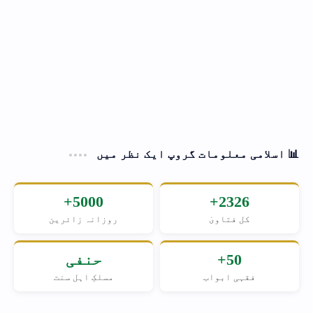
📊 اسلامی معلومات گروپ ایک نظر میں
5000+
2326+
کل فتاویٰ
روزانہ زائرین
50+
حنفی
فقہی ابواب
مسلکِ اہل سنت