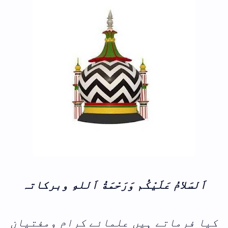
اَلسَلامُ عَلَيْكُم وَرَحْمَةُ اَللهِ وبرکاتہ
کیا فرماتے ہیں علمائے کرام ومفتیان