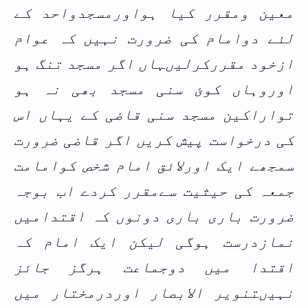
معین ومقرر کیا ہواورمسجدواحد کے
لئے دوامام کی ضرورت نہیں کہ عوام
ازخود مقررکرلیں
ہاں اگر مسجد تنگ ہو
اوروہاں کوئ سنی مسجد بھی نہ ہو
تواراکین مسجد سنی قاضی کے یہاں اس
کی درخواست پیش کریں اگر قاضی ضرورت
سمجھے ایک اورلائق امام شخص کوامامت
جمعہ کی حیثیت سےمقرر کردے اب بوجہ
ضرورت باری باری دونوں کہ اقتدامیں
نمازدرست ہوگی لیکن ایک امام کہ
اقتدا میں دوجماعت ہرگز جائز
نہیں
تنویر الابصار اوردرمختار میں