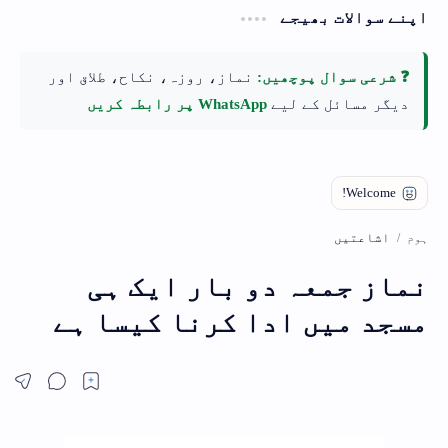
اپنے سوالات بھیجے
❓ شرعی سوال پوچھیں:
نماز، روزہ، نکاح، طلاق اور
دیگر مسائل کے لیے
WhatsApp پر رابطہ کریں
اشاعتیں
ہوم
نماز جمعہ دو بار ایک ہی
مسجد میں ادا کرنا کیسا ہے