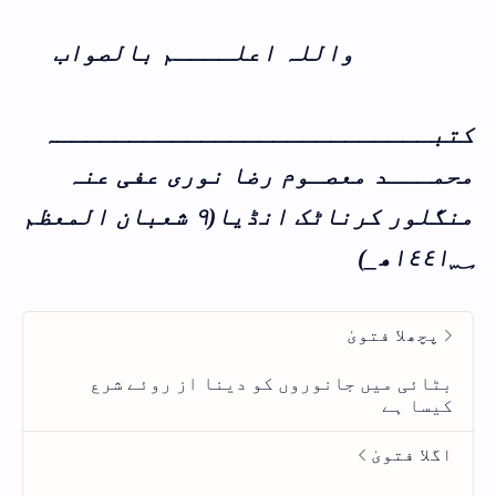
واللہ اعلــــم بالصواب
کتبــــــــــــــــــــــــــہ
محمـــد معصـوم رضا نوری عفی عنہ
منگلور کرناٹک انڈیا
(۹ شعبان المعظم
١٤٤١؁ھ_)