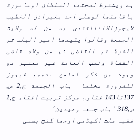
ہے
ویشترط لصحتھا السلطان اومامورة
باقامتھا لوصلی احد بغیراذن الخطیب
لایجوزالااذااقتدی به من له ولایة
الجمعة وقالوا یقیمھا امیر البلد ثم
الشرط ثم القاضی ثم من ولاه قاضی
القضاة ونصب العامة غیر معتبر مع
وجود من ذکر امامع عدمھم فیجوز
للضرورة مخلصا
باب الجمعة ج,2 ص,
137تا143
فتاوی مرکز تربیت افتاء ج,1
ص,318 ٬باب جمعہ وعیدین٬
فقیہ ملت اکیڈمی اوجھا گنج بستی