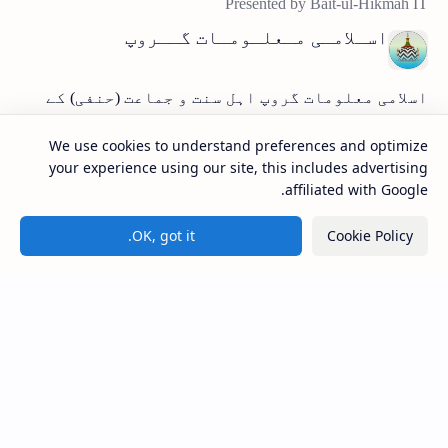
اسـلامـی مـعلـومـات گــروپ
اسلامی معلومات گروپ اہل سنت و جماعت (حنفی) کے
مطابق شرعی مسائل، فتاویٰ اور دینی رہنمائی
فراہم کرنے والا ایک مستند دینی پلیٹ فارم۔
We use cookies to understand preferences and optimize
your experience using our site, this includes advertising
affiliated with Google.
ضروری صفحاتـ
ہوم پیج
OK, got it.
Cookie Policy
ہمارے بارے میں
پرائویسی پولسی
سائٹ میپ
ڈسکلیمر
رابطہ کریں
© 2026 اسلامی معلومات گروپ | جملہ حقوق محفوظ ہیں
اہل سنت و جماعت (حنفی) کے مطابق شرعی مسائل و فتاویٰ