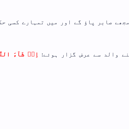
رے کسی حکم کے
شَآءَ اللّٰهُ مِنَ