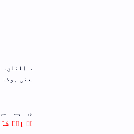
 الخلق. اللهﷻ نے مخلوق کو پیدا فرمای
عنی ہوگا اللهﷻ نے پیدا کیا. اللهﷻ پیدا
 ہے موسی علیہ السلام نے خضر علی
یۡۤ اِنۡ شَآءَ اللّٰهُ صَابِرًا وَّلَاۤ اَعۡصِیۡ لَکَ