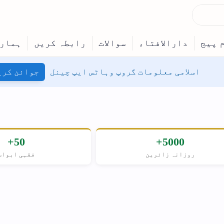
جوائن کریں
50+
حنفی
فقہی ابواب
مسلکِ اہل سنت