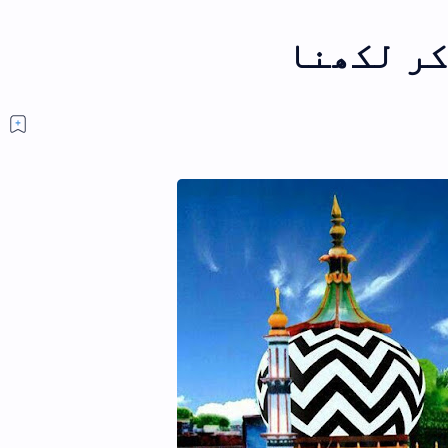
کون ہیں اعلی حضرت کیا ہیں اعلی
حضرت؟
سوال کون ہیں اعلی حضرت،کیا
ہیں اعلی حضرت؟ المستفی
عبداللہ جواب (نوٹ:یہ مضمون
ایک بار مکمل ضرور پڑھیں ان شا…
اعلی حضرت،مشائخ اہلسنت اور ہمارے
رابطے