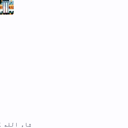
اء الله کو ملا کر انشاءالله لکھ سکتے ہ