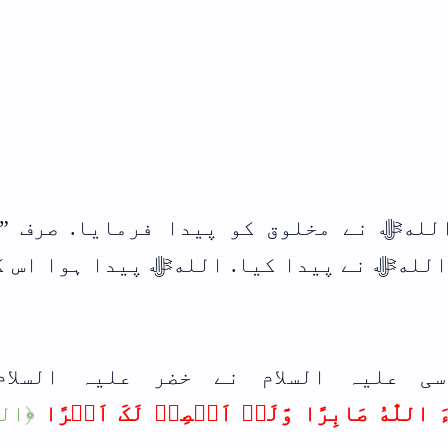
ا. صرف ”انشا
 ہوا اس کا یہ
ہ السلام سے
 اَمۡرًا
﴿الکہف،