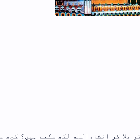
والدین اور بہن بھائیوں کی قبر پر
پودے لگانا کیسا؟
نماز کے وقت کمائی کرنے کا شرعی حک
جن گڑ من گڑ پڑھنا کیسا ہے
فہرست ابواب
یں؟ کچھ علماء