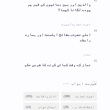
ر
رے
حکم