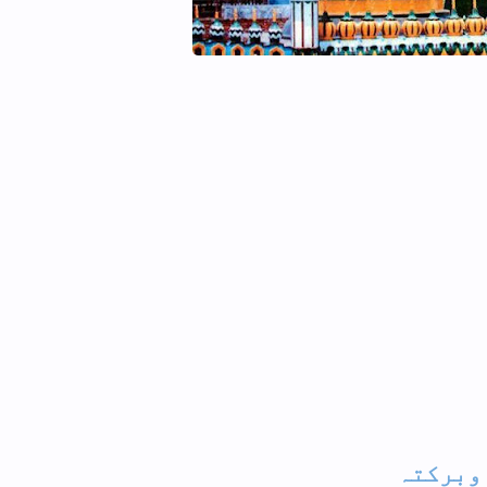
والدین اور بہن بھائیوں کی قبر پ
پودے لگانا کیسا؟
اعلی حضرت،مشائخ اہلسنت اور ہما
رابطے
نماز کے وقت کمائی کرنے کا شرعی 
فہرست ابواب