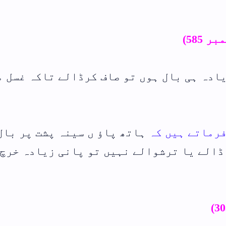
 تاکہ غسل میں
 پشت پر بال ہوں
ی زیادہ خرچ