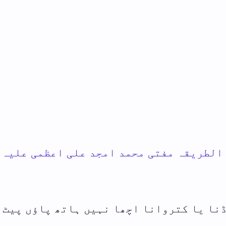
اعظمی علیہ
ھ پاؤں پیٹ پر