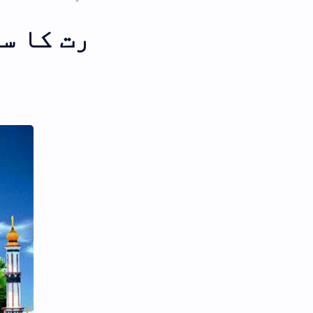
رت کا سینے کے بال کاٹنا 