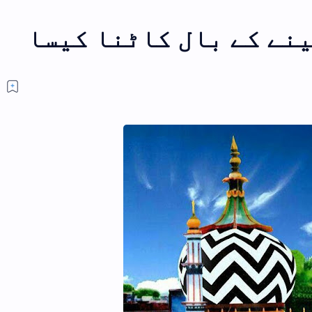
کیسا
کون ہیں اعلی حضرت کیا ہیں اعلی
حضرت؟
سوال کون ہیں اعلی حضرت،کیا
ہیں اعلی حضرت؟ المستفی
عبداللہ جواب (نوٹ:یہ م
ایک بار مکمل ضرور پڑھیں ان ش
کھانے کا مسنون طریقہ