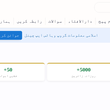
ینل
جوائن کریں
50+
حنفی
فقہی ابواب
مسلکِ اہل سنت