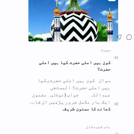
ضمون
ا…