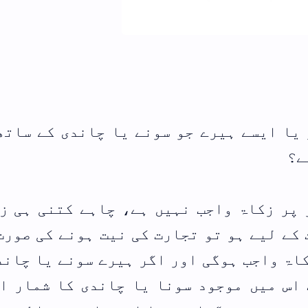
والدین اور بہن بھائیوں
پودے لگانا کیسا؟
نماز کے وقت کمائی کرنے
 یا چاندی کے ساتھ ملے
اعلی حضرت،مشائخ اہلسن
رابطے
، چاہے کتنی ہی زیادہ
 نیت ہونے کی صورت میں
فہرست ابواب
ہیرے سونے یا چاندی کے
 چاندی کا شمار اموال