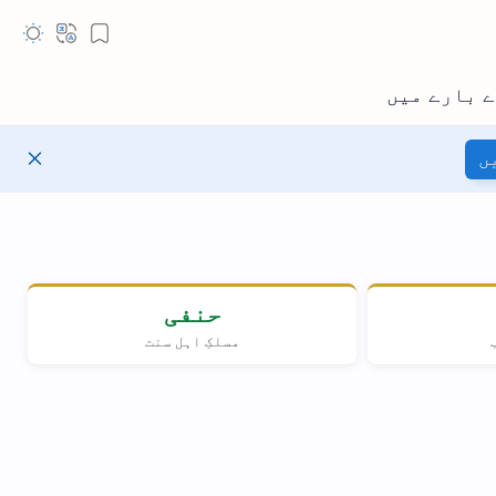
حنفی
کِ اہل سنت