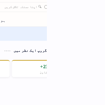
اسلامی معلومات گروپ وہا
گروپ ایک نظر میں
5000+
2
اویٰ
روزانہ زائرین