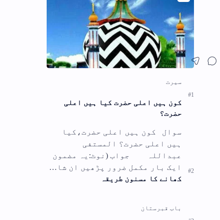
ہیں اعلی
ی حضرت،کیا
ت؟ المستفی
لہ جواب (نوٹ:یہ مضمون
ڑھیں ان شا…