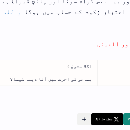
اور پانچ قیراط ہیرا ہے
ب میں ہوگا
والله أعلم