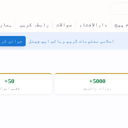
ٹس ایپ چینل
جوائن کریں
50+
فقہی ابواب
مسل