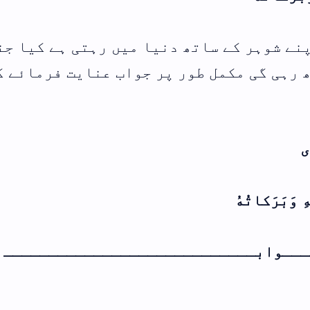
ہے کیا جنت
 فرمائے کرم
ـــــ :👇*