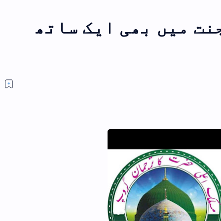
ھ
کون ہیں اعلی حضرت کیا ہیں اعلی
حضرت؟
سوال کون ہیں اعلی حضرت،کیا
ہیں اعلی حضرت؟ المستفی
عبداللہ جواب (نوٹ:یہ مضمون
ایک بار مکمل ضرور پڑھیں ان شا…
اعلی حضرت،مشائخ اہلسنت اور ہمارے
رابطے