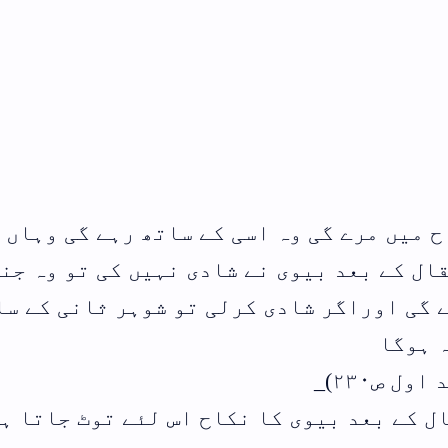
 گی وہاں نکاح
تو وہ جنت
انی کے ساتھ
ٹ جاتا ہے