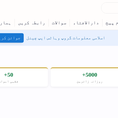
جوائن کریں
50+
حنفی
فقہی ابواب
مسلکِ اہل سنت