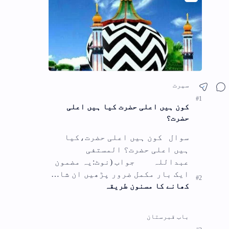
ضمون
ا…