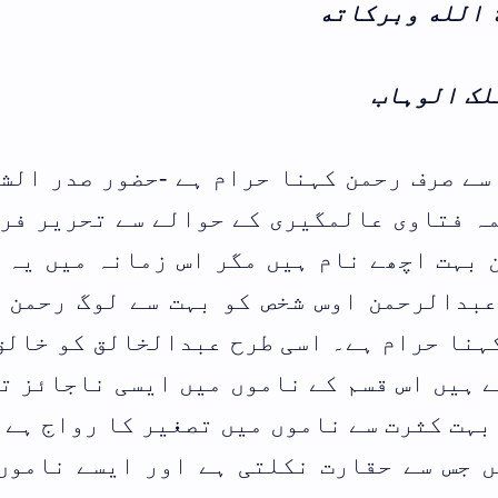
ضور صدر الشریعہ
سے تحریر فرماتے
انہ میں یہ اکثر
 لوگ رحمن کہتے
الق کو خالق اور
سی ناجائز ترمیم
کا رواج ہے یعنی
ایسے ناموں میں