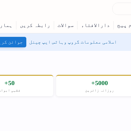
نل
جوائن کریں
50+
حنفی
فقہی ابواب
مسلکِ اہل سنت