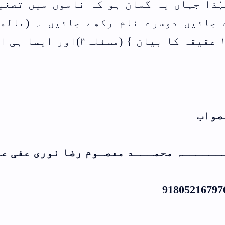
ں میں تصغیر کی
ں ۔ (عالمگیری
 شریعت حصہ ۱۵ عقیقہ کا بیان } (مسئلہ۳)اور ایسا ہی انوار
نوری عفی عنہ