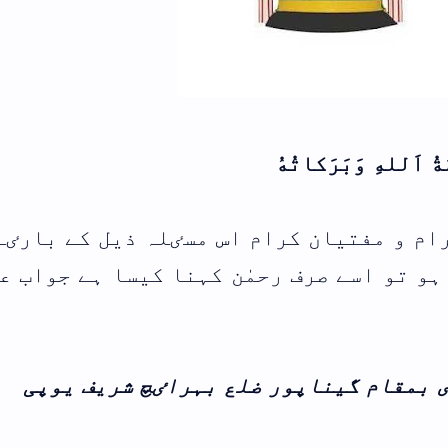
والدین اور بہن بھائیوں کی قبر پ
پودے لگانا کیسا؟
اعلی حضرت،مشائخ اہلسنت اور ہما
رابطے
یل کے بارٸے میں
نماز کے وقت کمائی کرنے کا شرعی 
ا ہے جواب عنایت
فہرست ابواب
ریف یوپی