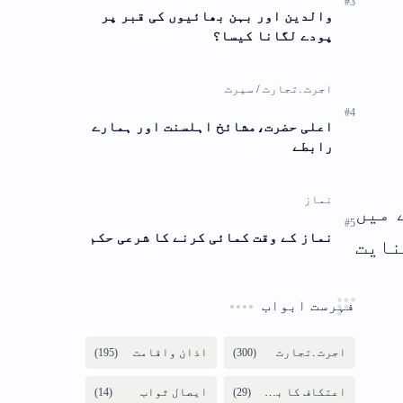
ر
رے
حکم