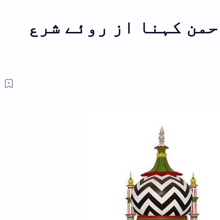
شرع
کون ہیں اعلی حضرت کیا ہیں اعلی
حضرت؟
سوال کون ہیں اعلی حضرت،کیا
ہیں اعلی حضرت؟ المستفی
عبداللہ جواب (نوٹ:یہ م
ایک بار مکمل ضرور پڑھیں ان ش
کھانے کا مسنون طریقہ