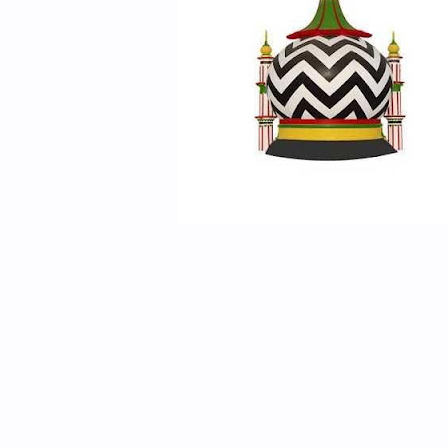
ایک بار مکمل ضرور پڑھیں ان ش
کھانے کا مسنون طریقہ
والدین اور بہن بھائیوں کی قبر پر
پودے لگانا کیسا؟
اعلی حضرت،مشائخ اہلسنت اور ہمار
رابطے
نماز کے وقت کمائی کرنے کا شرعی ح