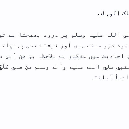
یجتا ہے تو نبی
ھی پہنچاتے ہیں
و عن أبي هريرة
صلي عَلَيَّ عند