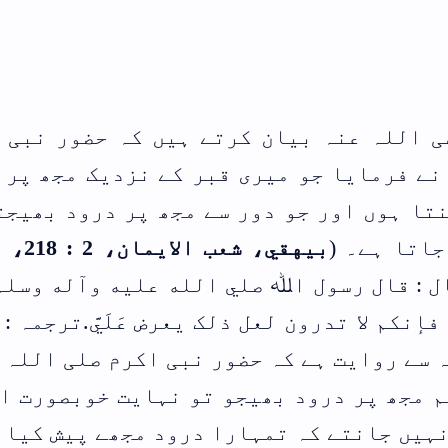
 حضور نبی اکرم
یک مجھ پر درود
درود بھیجتا ہے
بيهقي، شعب الايمان، 2 : 218، رقم :
ه وآله وسلم إذا
يَّ.ترجمہ : حضرت
 صلی اللہ علیہ
 خوبصورت انداز
ے پیش کیا جاتا