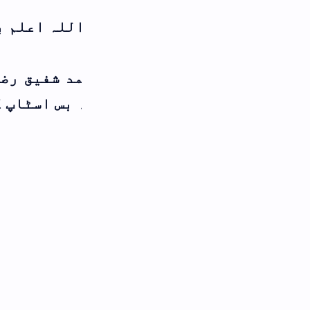
للہ اعلم بالصواب
د شفیق رضا رضوی خطیب و امام سنّی مسجد 
 بس اسٹاپ کشن پور الھند