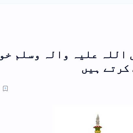
مشہور فتاوے
سلم خود
کون ہیں اعلی حضرت کیا ہیں اعلی
حضرت؟
سوال کون ہیں اعلی حضرت،کیا
ہیں اعلی حضرت؟ المستفی
عبداللہ جواب (نوٹ:یہ مضم