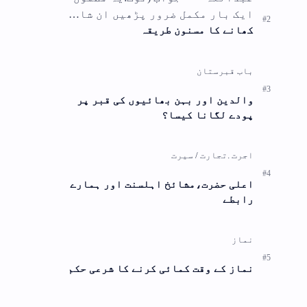
ا…
ے
کم