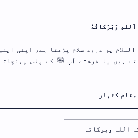
فہرست ابواب
 اپنی اپنی جگہ
س پہنچاتے ہیں
ـــــــــــــ