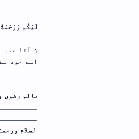
َيْكُم وَرَحْمَةُ اَللهِ وَبَرَكاتُهُ‎
 آقا علیہ السلام پر درود سلام پڑھتا ہے،
سے خود سنتے ہیں یا فرشتے آپ ﷺ کے پا
الم رضوی بمقام کٹہار
ــــــــــــــــــــــــــــــــــ
ـــــــــــــــــــــــــــ
م ورحمتہ اللہ وبرکاتہ