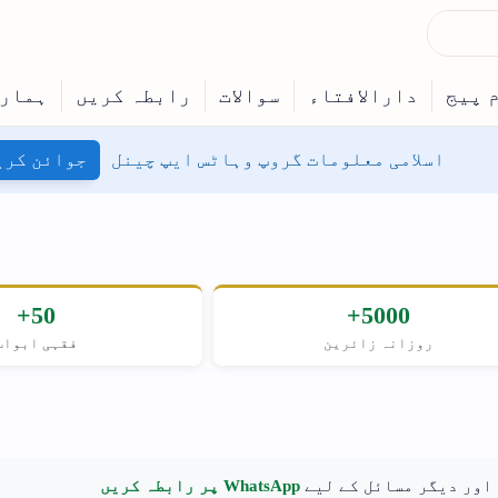
نل
جوائن کریں
50+
حنفی
فقہی ابواب
مسلکِ اہل سنت