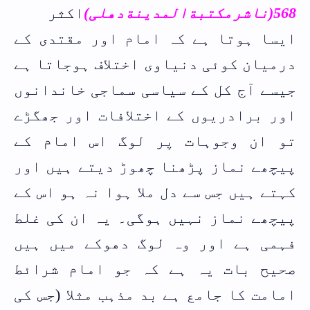
568(ناشرمکتبةالمدینةدھلی)
اکثر
ایسا ہوتا ہے کہ امام اور مقتدی کے
درمیان کوئی دنیاوی اختلاف ہوجاتا ہے
جیسے آج کل کے سیاسی سماجی خاندانوں
اور برادریوں کے اختلافات اور جھگڑے
تو ان وجوہات پر لوگ اس امام کے
پیچھے نماز پڑھنا چھوڑ دیتے ہیں اور
کہتے ہیں جس سے دل ملا ہوا نہ ہو اس کے
پیچھے نماز نہیں ہوگی۔ یہ ان کی غلط
فہمی ہے اور وہ لوگ دھوکے میں ہیں
صحیح بات یہ ہے کہ جو امام شرائط
امامت کا جامع ہے بد مذہب مثلا (جس کی