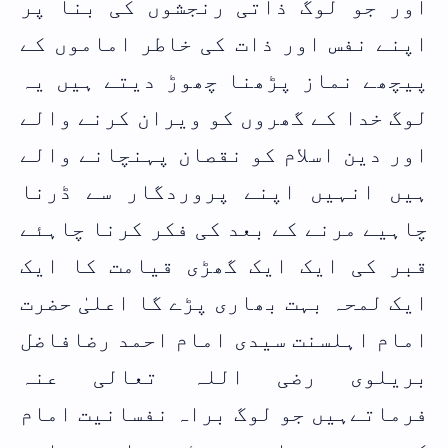
اور جو لوگ ذاتی رنجشوں کی بنا پر
اپنے نفس اور ذات کی خاطر اماموں کے
پیچھے نماز پڑھنا چھوڑ دیتے ہیں یہ
لوگ خدا کے گھروں کو ویران کرنے والے
اور دین اسلام کو نقصان پہنچانے والے
ہیں انہیں اپنے پروردگار سے ڈرنا
چاہیے مرنے کے بعد کی فکر کرنا چاہئے
قبر کی ایک ایک گھڑی قیامت کا ایک
ایک لمحہ بہت بھاری پڑے گا اعلیٰ حضرت
امام اہلسنت سیدی امام احمد رضافاضل
بریلوی رضی اللہ تعالی عنہ
فرماتےہیں جو لوگ براہ نفسانیت امام