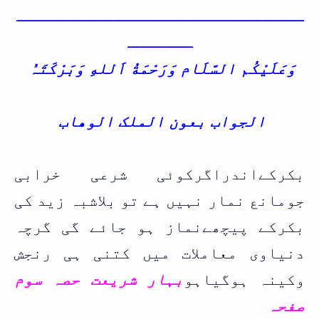
ـــــــــــــــــــــــــــــــ
ـــــــ
وَعَلَيْكُم السَّلَام وَرَحْمَةُ اَللهِ وَبَرْکَتَہُ
الجواب بعون الملک الوھاب
بکرکےاندراگرکوئی شرعی خرابی
جومانع نمار نہیں ہے تو بلاشبہ زید کی
بکرکے پیچھےنماز ہو جائے گی گرچہ
دنیاوی معاملات میں کتنی ہی رنجش
وکینہ ہوگیاہو
بہار شریعت حصہ سوم
صفحہ