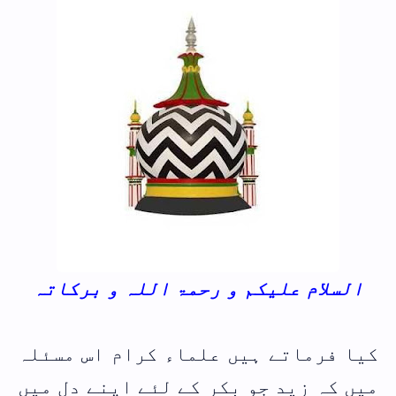
السلام علیکم و رحمۃ اللہ و برکاتہ
کیا فرماتے ہیں علماء کرام اس مسئلہ
میں کہ زید جو بکر کے لئے اپنے دل میں