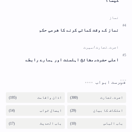
کیسا؟
نماز کے وقت کمائی کرنے کا شرعی حکم
اعلی حضرت،مشائخ اہلسنت اور ہمارے رابطے
فہرست ابواب