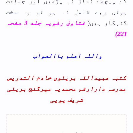
کے پیچھے نماز نہ پڑھیں اور جماعت
ہوتی رہے شامل نہ ہو تو وہ سخت
گنہگار ہیں(
فتاویٰ رضویہ جلد 3 صفحہ
221)
واللہ اعلم باالصواب
کتبہ عبیداللہ بریلوی خادم التدریس
مدرسہ دارارقم محمدیہ میرگنج بریلی
شریف یوپی