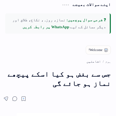
اپنے سوالات بھیجے
❓ شرعی سوال پوچھیں:
نماز، روزہ، نکاح، طلاق اور
دیگر مسائل کے لیے
WhatsApp پر رابطہ کریں
اشاعتیں
ہوم
جس سے بغض ہو کیا اسکے پیچھے
نماز ہو جائے گی