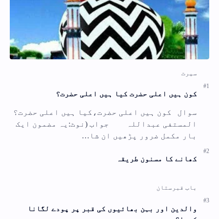
کون ہیں اعلی حضرت کیا ہیں اعلی حضرت؟
سوال کون ہیں اعلی حضرت،کیا ہیں اعلی حضرت؟
المستفی عبداللہ جواب (نوٹ:یہ مضمون ایک
بار مکمل ضرور پڑھیں ان شا…
کھانے کا مسنون طریقہ
والدین اور بہن بھائیوں کی قبر پر پودے لگانا