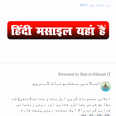
اسـلامـی مـعلـومـات گــروپ
اسلامی معلومات گروپ اہل سنت و جماعت (حنفی) کے
مطابق شرعی مسائل، فتاویٰ اور دینی رہنمائی
فراہم کرنے والا ایک مستند دینی پلیٹ فارم۔