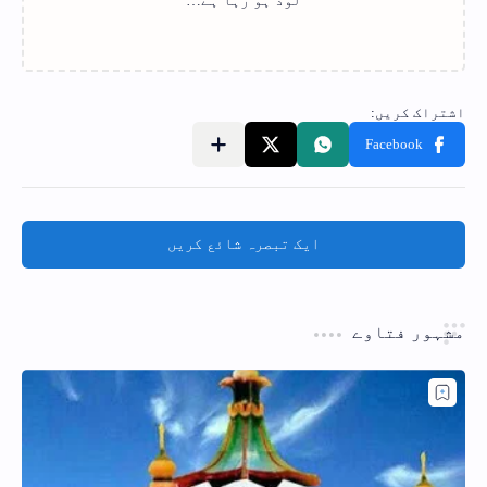
ایک تبصرہ شائع کریں
مشہور فتاوے