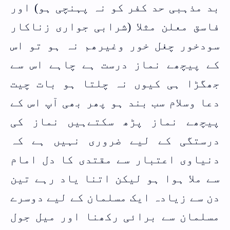
بد مذہبی حد کفر کو نہ پہنچی ہو) اور
فاسق معلن مثلا (شرابی جواری زناکار
سودخور چغل خور وغیرھم نہ ہو تو اس
کے پیچھے نماز درست ہے چاہے اس سے
جھگڑا ہی کیوں نہ چلتا ہو بات چیت
دعا وسلام سب بند ہو پھر بھی آپ اس کے
پیچھے نماز پڑھ سکتےہیں نماز کی
درستگی کے لیے ضروری نہیں ہے کہ
دنیاوی اعتبار سے مقتدی کا دل امام
سے ملا ہوا ہو لیکن اتنا یاد رہے تین
دن سے زیادہ ایک مسلمان کے لیے دوسرے
مسلمان سے برائی رکھنا اور میل جول