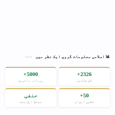
📊 اسلامی معلومات گروپ ایک نظر میں
5000+
2326+
کل فتاویٰ
روزانہ زائرین
50+
حنفی
فقہی ابواب
مسلکِ اہل سنت