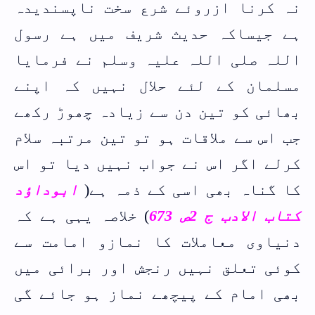
نہ کرنا ازروئے شرع سخت ناپسندیدہ
ہے جیساکہ حدیث شریف میں ہے رسول
اللہ صلی اللہ علیہ وسلم نے فرمایا
مسلمان کے لئے حلال نہیں کہ اپنے
بھائی کو تین دن سے زیادہ چھوڑ رکھے
جب اس سے ملاقات ہو تو تین مرتبہ سلام
کرلے اگر اس نے جواب نہیں دیا تو اس
کا گناہ بھی اسی کے ذمہ ہے(
ابوداٶد
کتاب الادب ج 2ص 673
) خلاصہ یہی ہے کہ
دنیاوی معاملات کا نمازو امامت سے
کوئی تعلق نہیں رنجش اور برائی میں
بھی امام کے پیچھے نماز ہو جائے گی