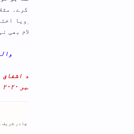
رے۔ مثلا آج کل اکثر فاسق ہی پائے جاتے ا
ویا اختیار کرے گا اور ہر جگہ آپ کی برا
لام بھی نہیں کرتا ہے۔وغیرہ وغیرہ۔
واللہ تعالیٰ اعلم باالصواب