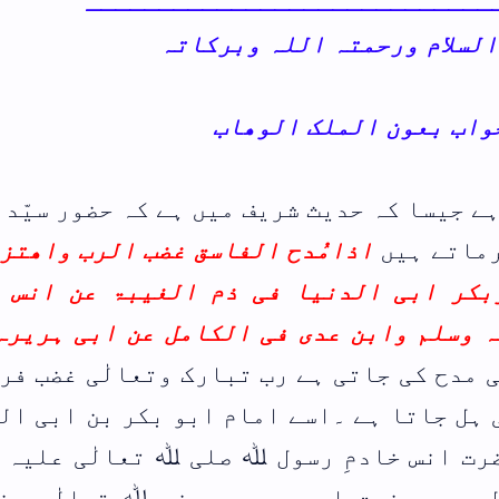
ـ
ضور سیّد عالم
رب واھتزلذلک
ۃ عن انس خادم
بی ہریرہ رضی
ی غضب فرماتا
بن ابی الدنیا
ٰی علیہ وسلم
الٰی عنہ سے