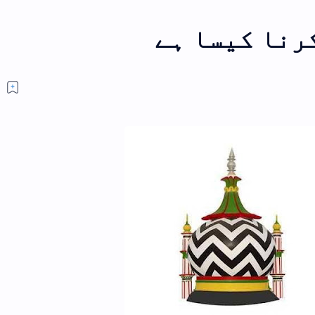
کون ہیں اعلی حضرت کیا ہیں اعلی
حضرت؟
سوال کون ہیں اعلی حضرت،کیا
ہیں اعلی حضرت؟ المستفی
عبداللہ جواب (نوٹ:یہ مضمون
ایک بار مکمل ضرور پڑھیں ان شا…
کھانے کا مسنون طریقہ