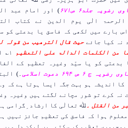
 عبد العظیم
تاب الترغیب
عتی کو سردار
ن قولہ لفاسق
ظیم
۱؎ ان کے
 کے الفاظ سے
۔) البتہ جب
ہے کہ وہ شخص
وغیرہ وغیرہ
۔
گرامی ہے اور
 نہیں ہے ہاں
دل میں اس کی