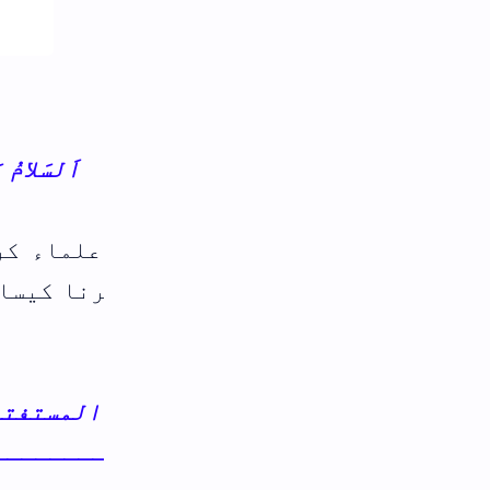
اَلسَلامُ عَلَيْكُم وَرَحْمَةُ اَللهِ وَبَرَكاتُهُ‎
علماء کرام و مفتیان عظام اس مسئلہ کے 
نا کیسا ہے حوالے سے جواب عنایت فرمائ
المستفتی محمد عابد حسین ساکن دتولی
ــــــــــــــــــــــــــــــــــ