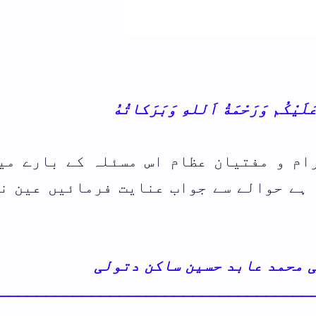
والدین اور بہن بھائیوں کی قبر پر
پودے لگانا کیسا؟
اعلی حضرت،مشائخ اہلسنت اور ہمارے
رابطے
بارے میں کہ
یں عین نوازش
نماز کے وقت کمائی کرنے کا شرعی حکم
فہرست ابواب
ـــــــــــ