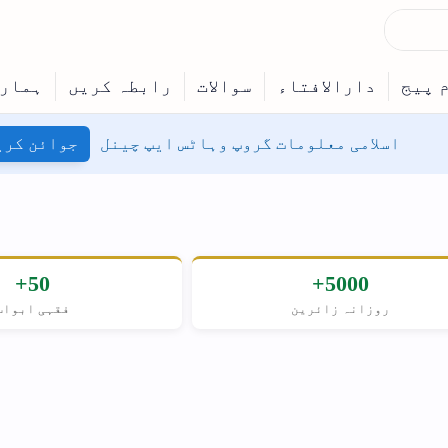
جوائن کریں
50+
حنفی
فقہی ابواب
مسلکِ اہل سنت