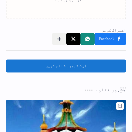
ایک تبصرہ شائع کریں
مشہور فتاوے