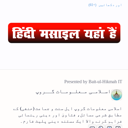
اسـلامـی مـعلـومـات گــروپ
اسلامی معلومات گروپ اہل سنت و جماعت (حنفی) کے
مطابق شرعی مسائل، فتاویٰ اور دینی رہنمائی
فراہم کرنے والا ایک مستند دینی پلیٹ فارم۔