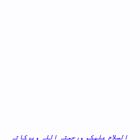
السلام علیکم ورحمتہ اللہ وبرکاتہ