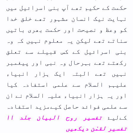
حکمت کے حکیم تھے آپ بنی اسرائیل میں
نہایت نیک انسان مشہور تھے خلق خدا
کو وعظ و نصیحت اور حکمت بھری باتیں
سناتے تھے لیکن یہ معلوم نہیں کہ وہ
بنی اسرائیل کے کس قبیلے سے تعلق
رکھتے تھے بہرحال وہ نبی اور پیغمبر
نہیں تھے البتہ ایک ہزار انبیاء
علیہم السلام سے علمی استفادہ کیا
اور یہ ہزار انبیاء علیہ السلام نے ان
سے علمی فوائد حاصل کیےمزید استفادہ
کےلیۓ
تفسیر روح البیان جلد ١١
تفسیر لقمٰن دیکھیں