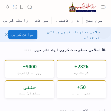
اسلامی معلومات گروپ وہاٹس
جوائن کریں
ایپ چینل
📊 اسلامی معلومات گروپ ایک نظر میں
5000+
2326+
کل فتاویٰ
روزانہ زائرین
Hidden Menu
50+
حنفی
Hidden Menu
فقہی ابواب
مسلکِ اہل سنت
اپنے سوالات بھیجے