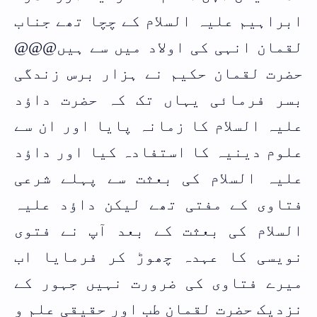
ابراہیم علیہ السلام کے چچا تھے جناب
لقمان انہی کی اولاد میں سے ہیں@@@
حضرت لقمان حکیم نے ہزار برس زندگی
بسر فرمائی یہاں تک کہ حضرت داؤد
علیہ السلام کا زمانہ پایا اور ان سے
علوم دینیہ کا استفادہ کیا اور داؤد
علیہ السلام کی بعثت سے پہلے شرعی
فتاوی کے مفتی تھے لیکن داؤد علیہ
السلام کی بعثت کے بعد آپ نے فتوی
نویسی کا عہدہ چھوڑ کر فرمایا اب
میرے فتاوی کی ضرورت نہیں جہور کے
نزدیک حضرت لقمان طب اور حقیقی علم و