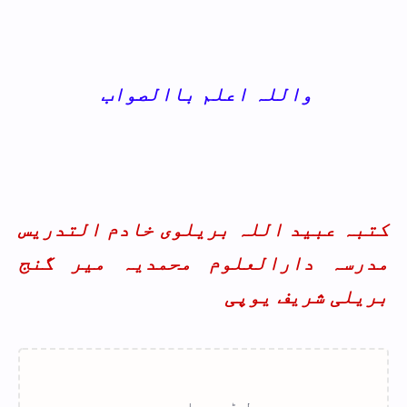
واللہ اعلم باالصواب
کتبہ عبید اللہ بریلوی خادم التدریس
مدرسہ دارالعلوم محمدیہ میر گنج
بریلی شریف یوپی