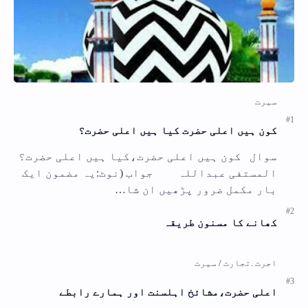
کون ہیں اعلی حضرت کیا ہیں اعلی حضرت؟
سوال کون ہیں اعلی حضرت،کیا ہیں اعلی حضرت؟
المستفی عبداللہ جواب (نوٹ:یہ مضمون ایک
بار مکمل ضرور پڑھیں ان شا…
کھانے کا مسنون طریقہ
اعلی حضرت،مشائخ اہلسنت اور ہمارے رابطے