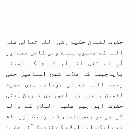
حضرت لقمان حکیم رضی اللہ تعالی عنہ
اللہ کے محبوب بندے ولی کامل تھےاور
آپ نے کئی انبیاء کرام کا زمانہ
پایاجیسا کہ علامہ شیخ اسماعیل حقی
رحمۃ اللہ تعالی فرماتے ہیں حضرت
لقمان باعور بن باحور بن تاریخ یعنی
حضرت ابراہیم علیہ السلام کے والد
گرامی جو بعض علماء کے نزدیک آزر نام
تھے لیکن اہل اسلام کے نزدیک آزر حضرت