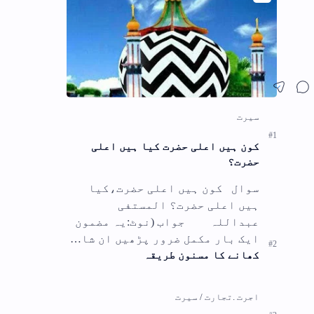
ضمون
ا…