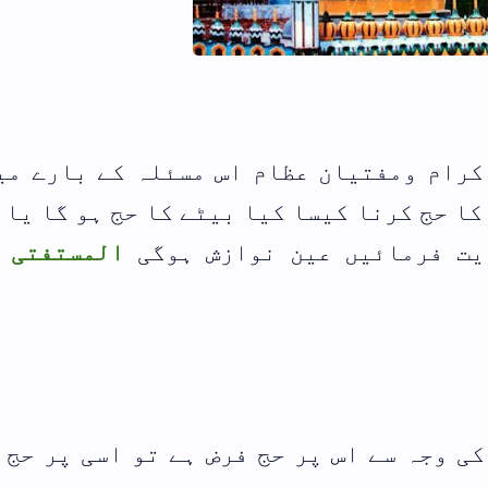
اعلی حضرت،مشائخ اہلسنت اور ہما
رابطے
والدین اور بہن بھائیوں کی قبر پ
کے بارے میں کہ
پودے لگانا کیسا؟
ج ہو گا یا نہیں
المستفتی محمد
نماز کے وقت کمائی کرنے کا شرعی 
فہرست ابواب
 اسی پر حج کرنا