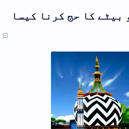
کیسا
کون ہیں اعلی حضرت کیا ہیں اعلی
حضرت؟
سوال کون ہیں اعلی حضرت،کیا
ہیں اعلی حضرت؟ المستفی
عبداللہ جواب (نوٹ:یہ م
ایک بار مکمل ضرور پڑھیں ان ش
کھانے کا مسنون طریقہ