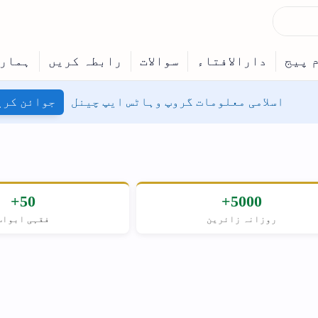
نل
جوائن کریں
50+
حنفی
فقہی ابواب
مسلکِ اہل سنت