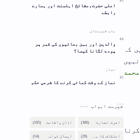
رے
ر
حکم